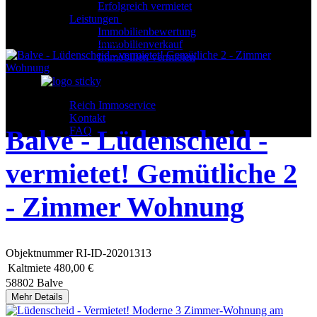
Erfolgreich vermietet
Leistungen
Immobilienbewertung
Anzahl Objekte:
9 von 40
Immobilienverkauf
Immobilien vermieten
11
ERDGESCHOSS
Vermietet
Reich Immoservice
Kontakt
Balve - Lüdenscheid -
FAQ
vermietet! Gemütliche 2
- Zimmer Wohnung
Objektnummer
RI-ID-20201313
Kaltmiete
480,00 €
58802 Balve
Mehr Details