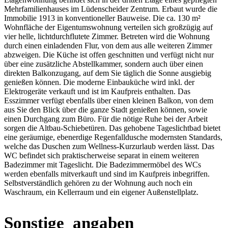
Mehrfamilienhauses im Lüdenscheider Zentrum. Erbaut wurde die
Immobilie 1913 in konventioneller Bauweise. Die ca. 130 m²
Wohnfläche der Eigentumswohnung verteilen sich großzügig auf
vier helle, lichtdurchflutete Zimmer. Betreten wird die Wohnung
durch einen einladenden Flur, von dem aus alle weiteren Zimmer
abzweigen. Die Küche ist offen geschnitten und verfügt nicht nur
über eine zusätzliche Abstellkammer, sondern auch über einen
direkten Balkonzugang, auf dem Sie täglich die Sonne ausgiebig
genießen können. Die moderne Einbauküche wird inkl. der
Elektrogeräte verkauft und ist im Kaufpreis enthalten. Das
Esszimmer verfügt ebenfalls über einen kleinen Balkon, von dem
aus Sie den Blick über die ganze Stadt genießen können, sowie
einen Durchgang zum Büro. Für die nötige Ruhe bei der Arbeit
sorgen die Altbau-Schiebetüren. Das gehobene Tageslichtbad bietet
eine geräumige, ebenerdige Regenfalldusche modernsten Standards,
welche das Duschen zum Wellness-Kurzurlaub werden lässt. Das
WC befindet sich praktischerweise separat in einem weiteren
Badezimmer mit Tageslicht. Die Badezimmermöbel des WCs
werden ebenfalls mitverkauft und sind im Kaufpreis inbegriffen.
Selbstverständlich gehören zu der Wohnung auch noch ein
Waschraum, ein Kellerraum und ein eigener Außenstellplatz.
Sonstige_angaben