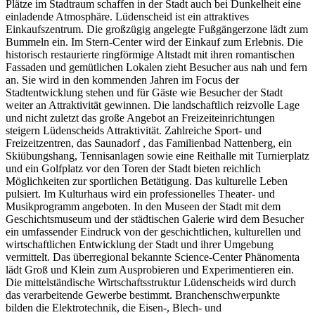
Plätze im Stadtraum schaffen in der Stadt auch bei Dunkelheit eine
einladende Atmosphäre. Lüdenscheid ist ein attraktives
Einkaufszentrum. Die großzügig angelegte Fußgängerzone lädt zum
Bummeln ein. Im Stern-Center wird der Einkauf zum Erlebnis. Die
historisch restaurierte ringförmige Altstadt mit ihren romantischen
Fassaden und gemütlichen Lokalen zieht Besucher aus nah und fern
an. Sie wird in den kommenden Jahren im Focus der
Stadtentwicklung stehen und für Gäste wie Besucher der Stadt
weiter an Attraktivität gewinnen. Die landschaftlich reizvolle Lage
und nicht zuletzt das große Angebot an Freizeiteinrichtungen
steigern Lüdenscheids Attraktivität. Zahlreiche Sport- und
Freizeitzentren, das Saunadorf , das Familienbad Nattenberg, ein
Skiübungshang, Tennisanlagen sowie eine Reithalle mit Turnierplatz
und ein Golfplatz vor den Toren der Stadt bieten reichlich
Möglichkeiten zur sportlichen Betätigung. Das kulturelle Leben
pulsiert. Im Kulturhaus wird ein professionelles Theater- und
Musikprogramm angeboten. In den Museen der Stadt mit dem
Geschichtsmuseum und der städtischen Galerie wird dem Besucher
ein umfassender Eindruck von der geschichtlichen, kulturellen und
wirtschaftlichen Entwicklung der Stadt und ihrer Umgebung
vermittelt. Das überregional bekannte Science-Center Phänomenta
lädt Groß und Klein zum Ausprobieren und Experimentieren ein.
Die mittelständische Wirtschaftsstruktur Lüdenscheids wird durch
das verarbeitende Gewerbe bestimmt. Branchenschwerpunkte
bilden die Elektrotechnik, die Eisen-, Blech- und