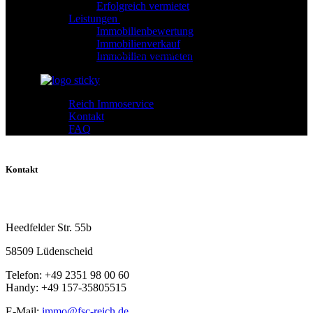
Erfolgreich vermietet
Leistungen
Immobilienbewertung
Immobilienverkauf
Leider entspricht keine Anzeigen deinen Suchkriterien.
Immobilien vermieten
Reich Immoservice
Kontakt
FAQ
Kontakt
Reich Immobilien
Heedfelder Str. 55b
58509 Lüdenscheid
Telefon: +49 2351 98 00 60
Handy: +49 157-35805515
E-Mail:
immo@fsc-reich.de