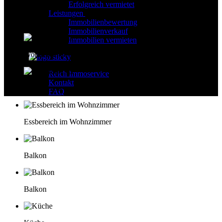
Erfolgreich vermietet
Leistungen
Immobilienbewertung
Immobilienverkauf
Immobilien vermieten
Wohnzimmer
Reich Immoservice
Kontakt
Wohnzimmer
FAQ
Essbereich im Wohnzimmer
Balkon
Balkon