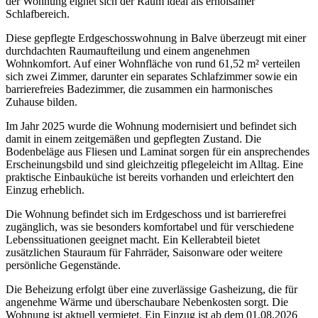
der Wohnung eignet sich der Raum ideal als erholsamer
Schlafbereich.
Diese gepflegte Erdgeschosswohnung in Balve überzeugt mit einer
durchdachten Raumaufteilung und einem angenehmen
Wohnkomfort. Auf einer Wohnfläche von rund 61,52 m² verteilen
sich zwei Zimmer, darunter ein separates Schlafzimmer sowie ein
barrierefreies Badezimmer, die zusammen ein harmonisches
Zuhause bilden.
Im Jahr 2025 wurde die Wohnung modernisiert und befindet sich
damit in einem zeitgemäßen und gepflegten Zustand. Die
Bodenbeläge aus Fliesen und Laminat sorgen für ein ansprechendes
Erscheinungsbild und sind gleichzeitig pflegeleicht im Alltag. Eine
praktische Einbauküche ist bereits vorhanden und erleichtert den
Einzug erheblich.
Die Wohnung befindet sich im Erdgeschoss und ist barrierefrei
zugänglich, was sie besonders komfortabel und für verschiedene
Lebenssituationen geeignet macht. Ein Kellerabteil bietet
zusätzlichen Stauraum für Fahrräder, Saisonware oder weitere
persönliche Gegenstände.
Die Beheizung erfolgt über eine zuverlässige Gasheizung, die für
angenehme Wärme und überschaubare Nebenkosten sorgt. Die
Wohnung ist aktuell vermietet. Ein Einzug ist ab dem 01.08.2026